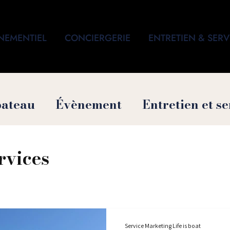
NEMENTIEL
CONCIERGERIE
ENTRETIEN & SERV
bateau
Évènement
Entretien et se
che Maison
rvices
Service Marketing Life is boat