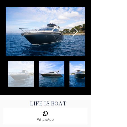
LIFE IS BOAT
info@lifeisboat.com
WhatsApp